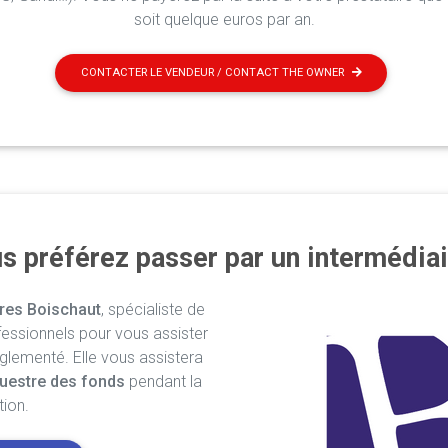
soit quelque euros par an.
CONTACTER LE VENDEUR / CONTACT THE OWNER
s préférez passer par un intermédiai
res Boischaut
, spécialiste de
fessionnels pour vous assister
églementé. Elle vous assistera
uestre des fonds
pendant la
tion.