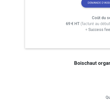
DEMANDE D'ASS
Coût du se
69 € HT
(facturé au débu
+
Success fee
Boischaut orga
Qu