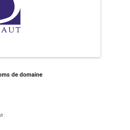
noms de domaine
t :